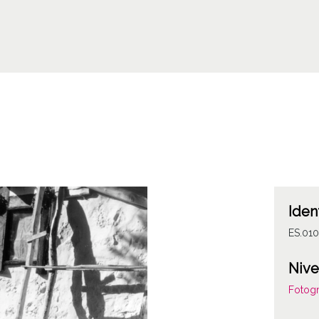
Iden
ES.01
Nive
Fotogr