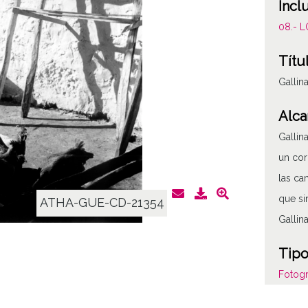
Incl
08.- 
Títu
Gallin
Alca
Gallin
un cor
las ca
que si
ATHA-GUE-CD-21354
Gallin
Tipo
Fotogr