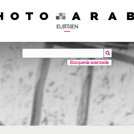
ES
EU
|
|
EN
Búsqueda avanzada