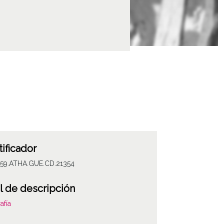
tificador
059.ATHA.GUE.CD.21354
l de descripción
afía