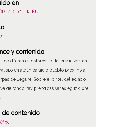
uido en
LÓPEZ DE GUEREÑU
lo
as
nce y contenido
as de diferentes colores se desenvuelven en
ral sito en algún paraje o pueblo próximo a
mpas de Legaire. Sobre el dintel del edificio
rve de fondo hay prendidas varias eguzkilore;
as
 de contenido
áfico