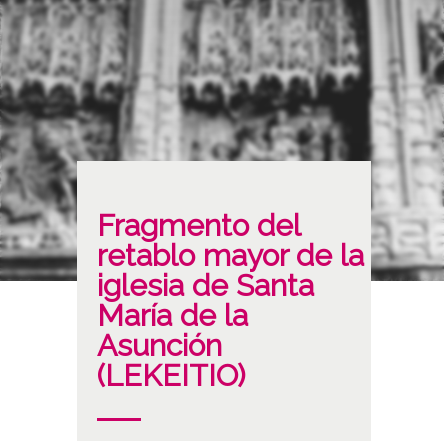
Fragmento del
retablo mayor de la
iglesia de Santa
María de la
Asunción
(LEKEITIO)