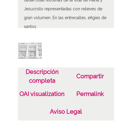
Jesucristo representadas con relieves de
gran volumen. En las entrecalles, efigies de
santos
Fragmento del retablo mayor de la iglesia
de Santa María de la Asunción de Lequeitio
Tipo de contenido
Fotográfico
Descripción
Compartir
completa
Características del soporte
Tipo de imagen: Positivos Imagen Final:
OAI visualization
Permalink
Plata;
B/N;
Aviso Legal
Fecha