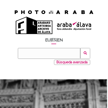
ES
EU
|
|
EN
Búsqueda avanzada