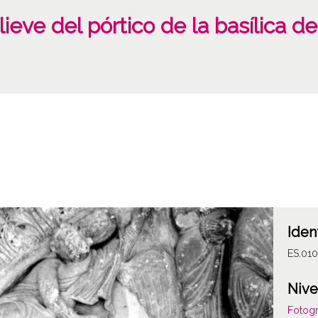
ieve del pórtico de la basílica d
Iden
ES.01
Nive
Fotogr