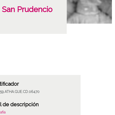
e San Prudencio
tificador
059.ATHA.GUE.CD.06470
l de descripción
afía