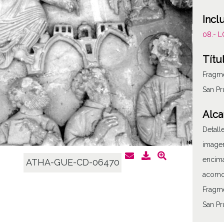
Incl
08.- 
Títu
Fragme
San P
Alca
Detall
imagen
encima
ATHA-GUE-CD-06470
acomod
Fragme
San Pr