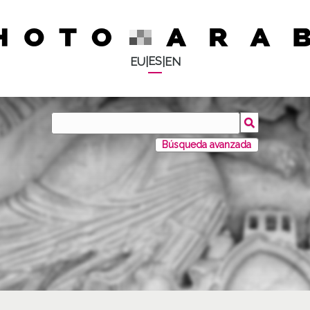
ES
EU
|
|
EN
Búsqueda avanzada