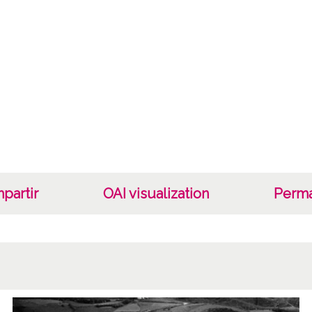
Tipo
Fotogr
Cara
Tipo d
B/N;
Fec
19400
19601
partir
OAI visualization
Perma
1940, 
Lug
Vitori
Armen