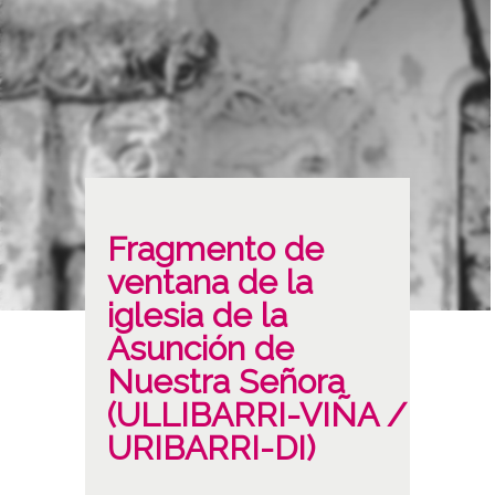
Fragmento de
ventana de la
iglesia de la
Asunción de
Nuestra Señora
(ULLIBARRI-VIÑA /
URIBARRI-DI)