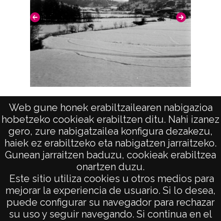
Notas
Nº de identificación: 8085 Positivo original:
8085;
Signaturas: Copia digital: ATHA-DAF-GUE-
8085;
Vista
Licencia de las imágenes
Web gune honek erabiltzailearen nabigazioa
hobetzeko cookieak erabiltzen ditu. Nahi izanez
CC BY-NC-SA 4.0
gero, zure nabigatzailea konfigura dezakezu,
haiek ez erabiltzeko eta nabigatzen jarraitzeko.
Gunean jarraitzen baduzu, cookieak erabiltzea
onartzen duzu.
AVISO LEGAL
Este sitio utiliza cookies u otros medios para
POLÍTICA DE PRIVACIDAD
mejorar la experiencia de usuario. Si lo desea,
puede configurar su navegador para rechazar
ACCESIBILIDAD
su uso y seguir navegando. Si continua en el
ATENCIÓN CIUDADANA