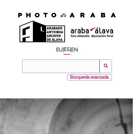
ES
EU
|
|
EN
Búsqueda avanzada