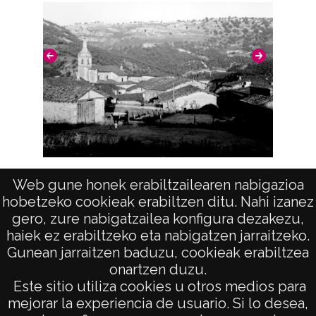
Morillas
Morillas
Notas
Nº de identificación: 8478 Positivo original:
8478;
Signaturas: Copia digital: ATHA-DAF-GUE-
8478;
Vista (MAESTU)
Licencia de las imágenes
Web gune honek erabiltzailearen nabigazioa
hobetzeko cookieak erabiltzen ditu. Nahi izanez
CC BY-NC-SA 4.0
gero, zure nabigatzailea konfigura dezakezu,
haiek ez erabiltzeko eta nabigatzen jarraitzeko.
Gunean jarraitzen baduzu, cookieak erabiltzea
onartzen duzu.
AVISO LEGAL
Este sitio utiliza cookies u otros medios para
POLÍTICA DE PRIVACIDAD
mejorar la experiencia de usuario. Si lo desea,