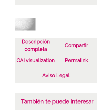
Tipo de contenido
Fotográfico
Características del soporte
Tipo de imagen: Positivos Imagen Final:
Descripción
Plata;
Compartir
completa
B/N;
OAI visualization
Permalink
Fecha
19400101
Aviso Legal
19601231
1940, enero, 1 a 1960, diciembre, 31 -
Aproximada;
También te puede interesar
Lugar