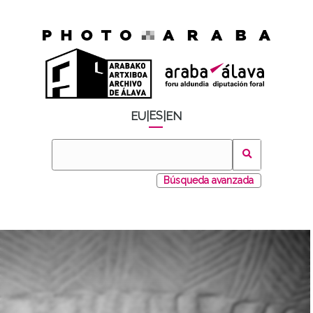
ES
EU
|
|
EN
Búsqueda avanzada