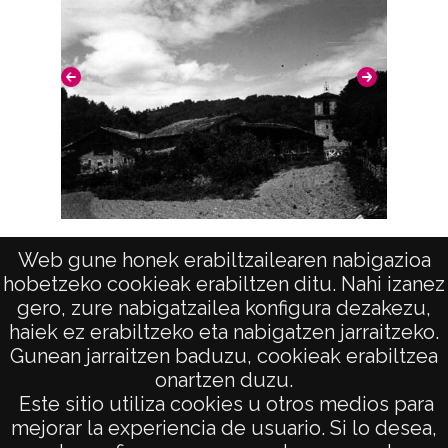
Morillas
Morillas
Notas
Nº de identificación: 8476 Positivo original:
8476;
Signaturas: Copia digital: ATHA-DAF-GUE-
8476;
Vista (ABEZIA)
Licencia de las imágenes
Web gune honek erabiltzailearen nabigazioa
hobetzeko cookieak erabiltzen ditu. Nahi izanez
CC BY-NC-SA 4.0
gero, zure nabigatzailea konfigura dezakezu,
haiek ez erabiltzeko eta nabigatzen jarraitzeko.
Gunean jarraitzen baduzu, cookieak erabiltzea
onartzen duzu.
AVISO LEGAL
Este sitio utiliza cookies u otros medios para
POLÍTICA DE PRIVACIDAD
mejorar la experiencia de usuario. Si lo desea,