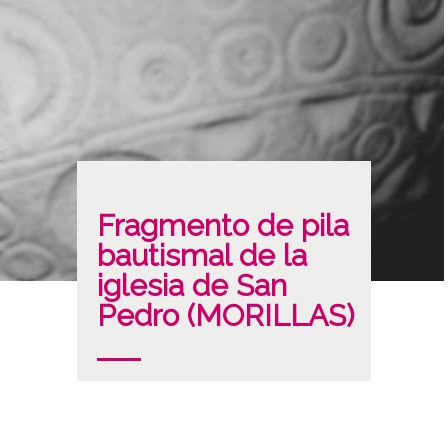
Fragmento de pila
bautismal de la
iglesia de San
Pedro (MORILLAS)