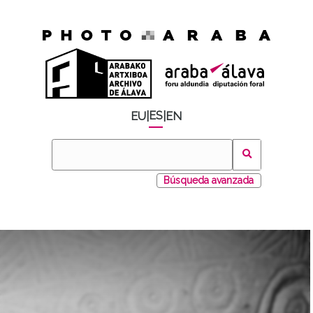
ES
EU
|
|
EN
Búsqueda avanzada