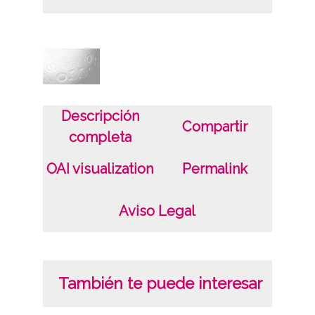
Tipo de contenido
Fotográfico
Características del soporte
Tipo de imagen: Positivos Imagen Final:
Descripción
Plata;
Compartir
completa
B/N;
OAI visualization
Permalink
Fecha
19400101
Aviso Legal
19601231
1940, enero, 1 a 1960, diciembre, 31 -
Aproximada;
También te puede interesar
Lugar