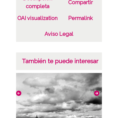
Compartir
Plata;
completa
B/N;
OAI visualization
Permalink
Fecha
19400101
Aviso Legal
19601231
1940, enero, 1 a 1960, diciembre, 31 -
Aproximada;
También te puede interesar
Lugar
Laguardia / Guardia / Biasteri
Laguardia
Notas
Nº de identificación: 12604 Duplicado del
negativo: 856 Duplicado del positivo: 856;