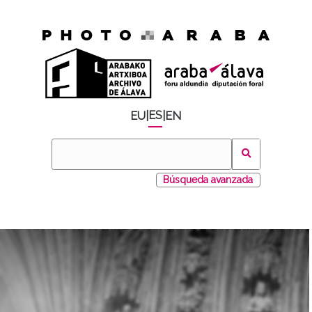
ES
EU
|
|
EN
Búsqueda avanzada