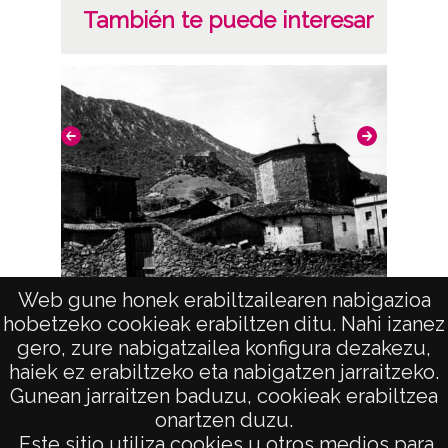
Lugar
También te puede interesar
Vitoria-Gasteiz
Hueto Abajo
Notas
Nº de identificación: 7123 Positivo original:
7123;
Signaturas: Copia digital: ATHA-DAF-GUE-
7123;
Licencia de las imágenes
Web gune honek erabiltzailearen nabigazioa
Vista (BERNEDO)
CC BY-NC-SA 4.0
hobetzeko cookieak erabiltzen ditu. Nahi izanez
gero, zure nabigatzailea konfigura dezakezu,
haiek ez erabiltzeko eta nabigatzen jarraitzeko.
Gunean jarraitzen baduzu, cookieak erabiltzea
onartzen duzu.
AVISO LEGAL
Este sitio utiliza cookies u otros medios para