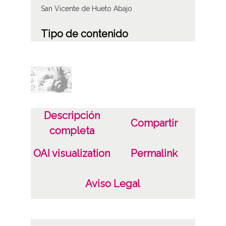
San Vicente de Hueto Abajo
Tipo de contenido
Fotográfico
Características del soporte
Tipo de imagen: Positivos Imagen Final:
Plata;
Descripción
B/N;
Compartir
completa
Fecha
OAI visualization
Permalink
19400101
19601231
Aviso Legal
1940, enero, 1 a 1960, diciembre, 31 -
Aproximada;