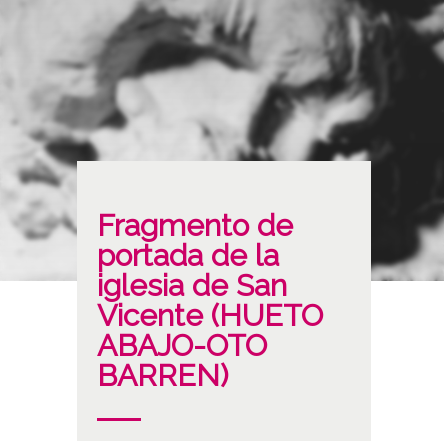
Fragmento de
portada de la
iglesia de San
Vicente (HUETO
ABAJO-OTO
BARREN)