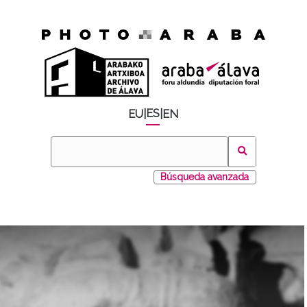
ES
EU
|
|
EN
Búsqueda avanzada