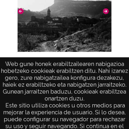
Ullíbarri de Cuartango
Notas
Nº de identificación: 8071 Duplicado del
positivo: 10351 Positivo; original: 8071;
Signaturas: Copia digital: ATHA-DAF-GUE-
8071 ; Duplicado del positivo: ATHA-DAF-
Vista (ANTOÑANA)
Web gune honek erabiltzailearen nabigazioa
GUE-10351;
hobetzeko cookieak erabiltzen ditu. Nahi izanez
Licencia de las imágenes
gero, zure nabigatzailea konfigura dezakezu,
haiek ez erabiltzeko eta nabigatzen jarraitzeko.
CC BY-NC-SA 4.0
Gunean jarraitzen baduzu, cookieak erabiltzea
onartzen duzu.
AVISO LEGAL
Este sitio utiliza cookies u otros medios para
POLÍTICA DE PRIVACIDAD
mejorar la experiencia de usuario. Si lo desea,
puede configurar su navegador para rechazar
ACCESIBILIDAD
su uso y seguir navegando. Si continua en el
ATENCIÓN CIUDADANA