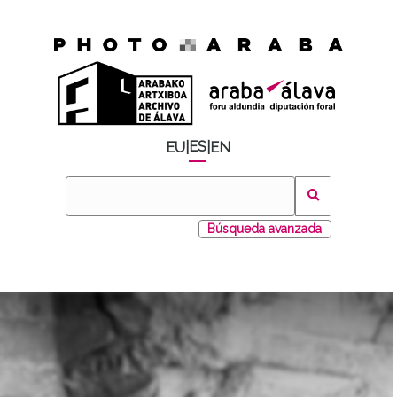
ES
EU
|
|
EN
Búsqueda avanzada