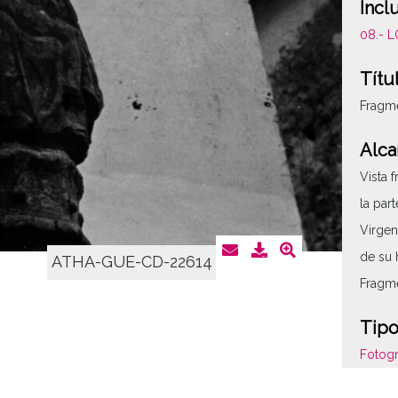
Incl
08.- 
Títu
Fragme
Alca
Vista 
la par
Virgen
de su 
ATHA-GUE-CD-22614
Fragm
Tipo
Fotogr