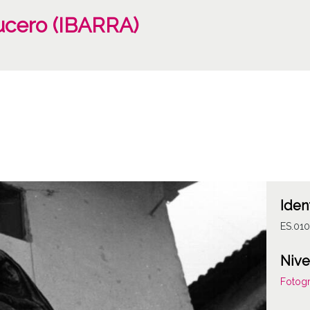
ucero (IBARRA)
Iden
ES.01
Nive
Fotogr