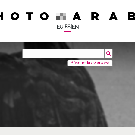
ES
EU
|
|
EN
Búsqueda avanzada