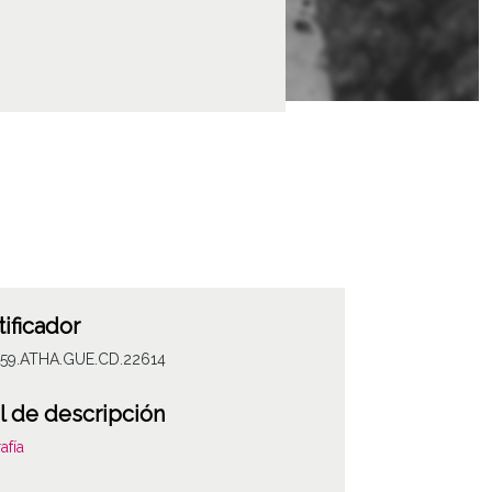
tificador
059.ATHA.GUE.CD.22614
l de descripción
afía