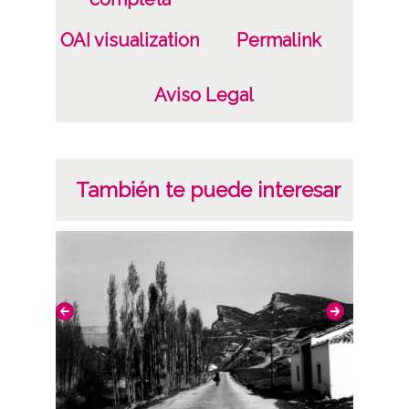
B/N;
OAI visualization
Permalink
Fecha
19400101
Aviso Legal
19601231
1940, enero, 1 a 1960, diciembre, 31 -
Aproximada;
También te puede interesar
Lugar
Betoño
Notas
Nº de identificación: 12884 Duplicado del
negativo: 1603 Duplicado del positivo:
1603;
Signaturas: Copia digital: ATHA-DAF-GUE-