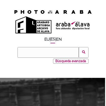
ES
EU
|
|
EN
Búsqueda avanzada