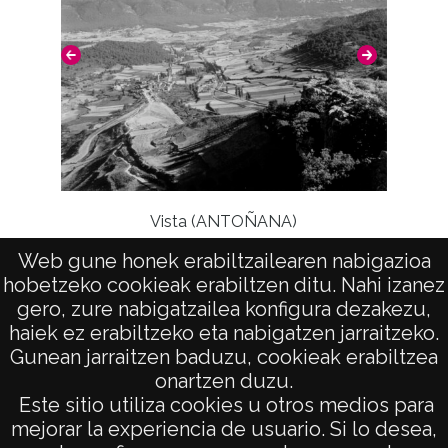
Nº de identificación: 12619 Duplicado del
negativo: 899 Duplicado del positivo: 899;
Signaturas: Copia digital: ATHA-DAF-GUE-
12619 ; Duplicado del positivo: ATHA-DAF-
GUE-899 ; Duplicado del negativo: ATHA-
DAF-GUE-899;
Licencia de las imágenes
Vista (ANTOÑANA)
CC BY-NC-SA 4.0
Web gune honek erabiltzailearen nabigazioa
hobetzeko cookieak erabiltzen ditu. Nahi izanez
gero, zure nabigatzailea konfigura dezakezu,
haiek ez erabiltzeko eta nabigatzen jarraitzeko.
Gunean jarraitzen baduzu, cookieak erabiltzea
onartzen duzu.
AVISO LEGAL
Este sitio utiliza cookies u otros medios para
POLÍTICA DE PRIVACIDAD
mejorar la experiencia de usuario. Si lo desea,