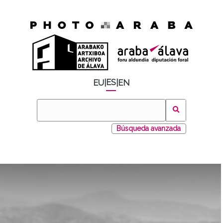
ES
EU
|
|
EN
Búsqueda avanzada