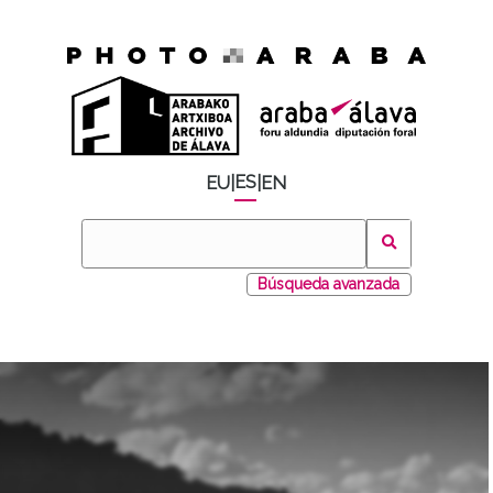
ES
EU
|
|
EN
Búsqueda avanzada