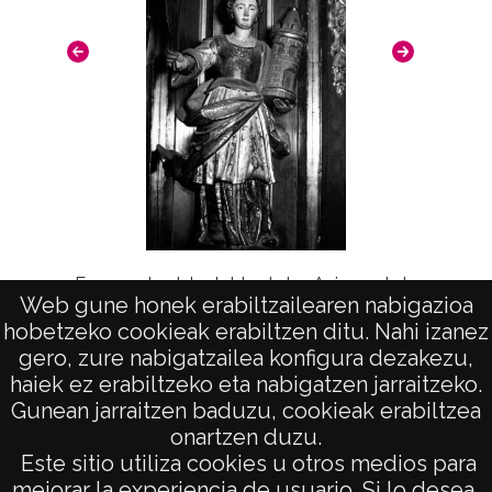
Notas
Nº de identificación: 20462 Duplicado del
negativo: R. 328 / F. 3 / N. 14 Duplicado del
positivo: 14229;
Signaturas: Copia digital: ATHA-DAF-GUE-
20462 ; Duplicado del positivo: ATHA-DAF-
GUE-14229 ; Duplicado del negativo: ATHA-
DAF-GUE-R 328-F 3-N 14;
Fragmento del retablo de las Animas de la
Web gune honek erabiltzailearen nabigazioa
iglesia de la Asunción de Nuestra Señora
Licencia de las imágenes
hobetzeko cookieak erabiltzen ditu. Nahi izanez
(APELLANIZ)
gero, zure nabigatzailea konfigura dezakezu,
CC BY-NC-SA 4.0
haiek ez erabiltzeko eta nabigatzen jarraitzeko.
Gunean jarraitzen baduzu, cookieak erabiltzea
onartzen duzu.
AVISO LEGAL
Este sitio utiliza cookies u otros medios para
POLÍTICA DE PRIVACIDAD
mejorar la experiencia de usuario. Si lo desea,