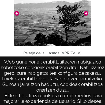
Nº de identificación: 12859 Duplicado del
negativo: 1531 Duplicado del positivo: 1531;
Signaturas: Copia digital: ATHA-DAF-GUE-
12859 ; Duplicado del positivo: ATHA-DAF-
GUE-1531 ; Duplicado del negativo: ATHA-
DAF-GUE-1531;
Dol
Paisaje de la Llanada (ARRIZALA)
Licencia de las imágenes
CC BY-NC-SA 4.0
Web gune honek erabiltzailearen nabigazioa
hobetzeko cookieak erabiltzen ditu. Nahi izanez
gero, zure nabigatzailea konfigura dezakezu,
haiek ez erabiltzeko eta nabigatzen jarraitzeko.
Gunean jarraitzen baduzu, cookieak erabiltzea
onartzen duzu.
AVISO LEGAL
Este sitio utiliza cookies u otros medios para
POLÍTICA DE PRIVACIDAD
mejorar la experiencia de usuario. Si lo desea,