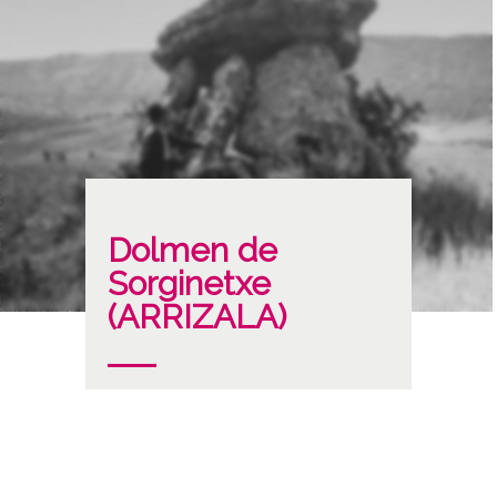
Dolmen de
Sorginetxe
(ARRIZALA)