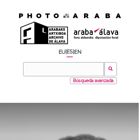
ES
EU
|
|
EN
Búsqueda avanzada