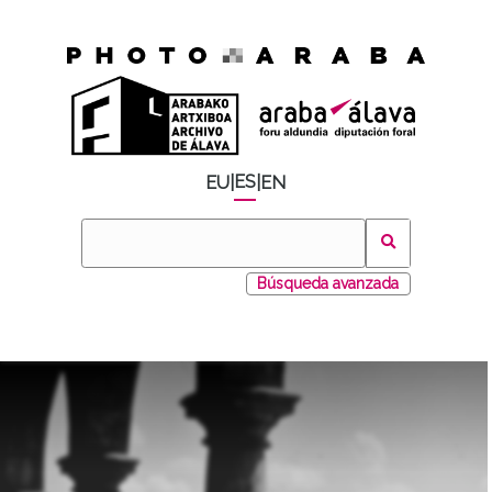
ES
EU
|
|
EN
Búsqueda avanzada