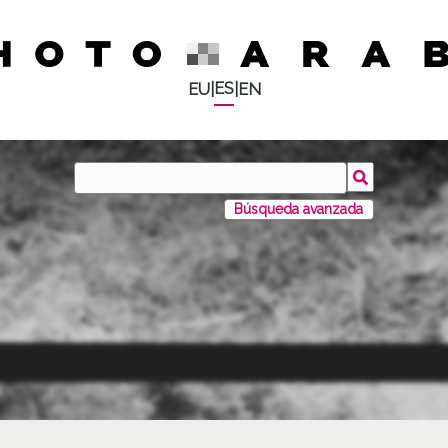
ES
EU
|
|
EN
Búsqueda avanzada