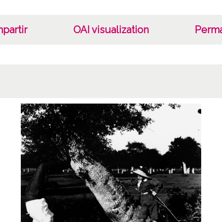
partir
OAI visualization
Perma