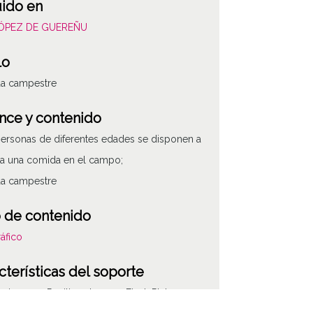
uido en
LÓPEZ DE GUEREÑU
lo
a campestre
nce y contenido
personas de diferentes edades se disponen a
a una comida en el campo;
a campestre
 de contenido
áfico
cterísticas del soporte
e imagen: Positivos Imagen Final: Plata;