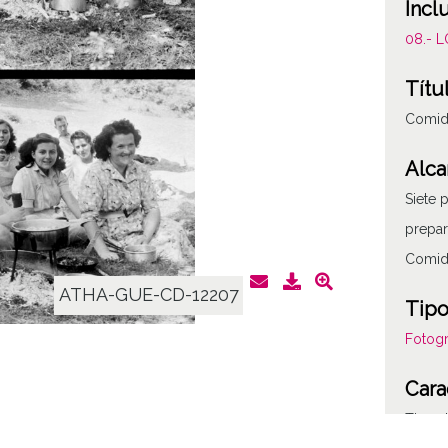
Incl
08.- 
Títu
Comid
Alca
Siete 
prepar
Comid
ATHA-GUE-CD-12207
Tipo
Fotogr
Cara
Tipo d