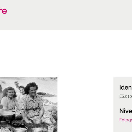
re
Iden
ES.01
Nive
Fotogr