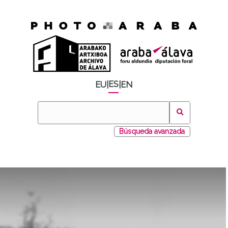
ES
EU
|
|
EN
Búsqueda avanzada