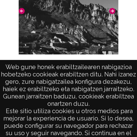
negativo: R. 152 / F. 1 / N. 7 Duplicado del
positivo: 8397;
Signaturas: Copia digital: ATHA-DAF-GUE-
18459 ; Duplicado del positivo: ATHA-DAF-
GUE-8397 ; Duplicado del negativo: ATHA-
DAF-GUE-R 152-F 1-N 7;
Licencia de las imágenes
Vista (PANCORBO)
Web gune honek erabiltzailearen nabigazioa
hobetzeko cookieak erabiltzen ditu. Nahi izanez
CC BY-NC-SA 4.0
gero, zure nabigatzailea konfigura dezakezu,
haiek ez erabiltzeko eta nabigatzen jarraitzeko.
Gunean jarraitzen baduzu, cookieak erabiltzea
onartzen duzu.
AVISO LEGAL
Este sitio utiliza cookies u otros medios para
POLÍTICA DE PRIVACIDAD
mejorar la experiencia de usuario. Si lo desea,
puede configurar su navegador para rechazar
ACCESIBILIDAD
su uso y seguir navegando. Si continua en el
ATENCIÓN CIUDADANA