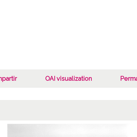
Cara
Tipo d
B/N;
Fec
19400
19601
1940, 
partir
OAI visualization
Perma
Lug
Legazp
Not
Nº de 
R. 170