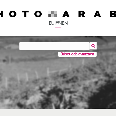
ES
EU
|
|
EN
Búsqueda avanzada