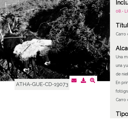
Incl
08.- 
Títu
Carro
Alca
Una mu
una yu
de nie
En pri
ATHA-GUE-CD-19073
fotógr
Carro 
Tipo
Fotogr