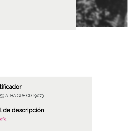
tificador
059.ATHA.GUE.CD.19073
l de descripción
afía