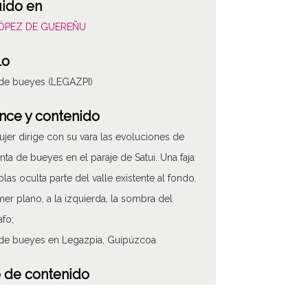
uido en
LÓPEZ DE GUEREÑU
lo
 de bueyes (LEGAZPI)
nce y contenido
jer dirige con su vara las evoluciones de
nta de bueyes en el paraje de Satui. Una faja
blas oculta parte del valle existente al fondo.
mer plano, a la izquierda, la sombra del
afo;
de bueyes en Legazpia, Guipúzcoa
 de contenido
áfico