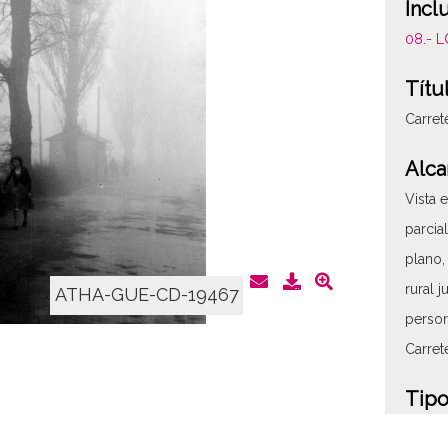
Incl
08.- 
Títu
Carret
Alca
Vista 
parcia
plano,
rural 
ATHA-GUE-CD-19467
person
Carret
Tipo
Fotogr