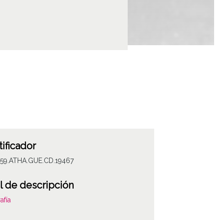
tificador
059.ATHA.GUE.CD.19467
l de descripción
afía