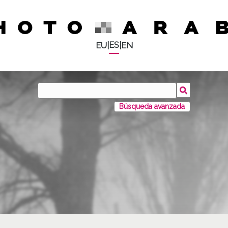
ES
EU
|
|
EN
Búsqueda avanzada