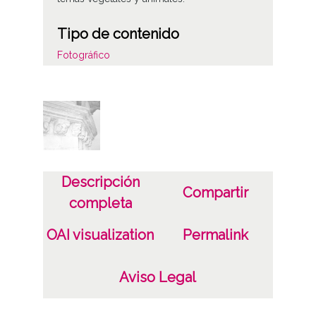
Tipo de contenido
Fotográfico
Características del soporte
Tipo de imagen: Positivos Imagen Final:
Plata;
B/N;
Descripción
Fecha
Compartir
completa
19400101
19601231
OAI visualization
Permalink
1940, enero, 1 a 1960, diciembre, 31;
Aviso Legal
Lugar
Añua