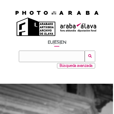
ES
EU
|
|
EN
Búsqueda avanzada