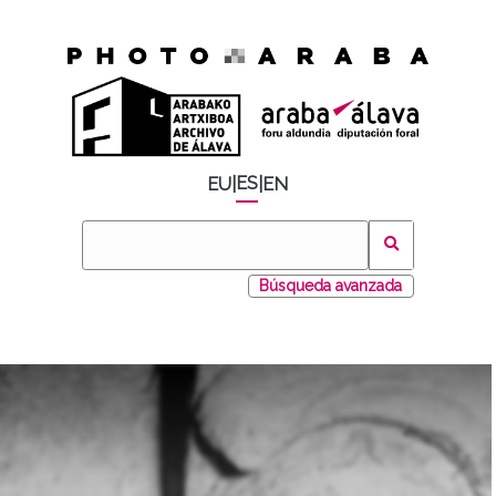
ES
EU
|
|
EN
Búsqueda avanzada