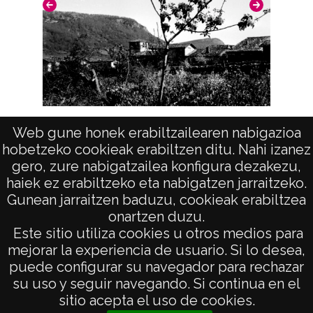
"SARATXO"
Licencia de las imágenes
CC BY-NC-SA 4.0
Vista (ULLIBARRI-ARANA)
Web gune honek erabiltzailearen nabigazioa
hobetzeko cookieak erabiltzen ditu. Nahi izanez
gero, zure nabigatzailea konfigura dezakezu,
haiek ez erabiltzeko eta nabigatzen jarraitzeko.
Gunean jarraitzen baduzu, cookieak erabiltzea
onartzen duzu.
AVISO LEGAL
Este sitio utiliza cookies u otros medios para
POLÍTICA DE PRIVACIDAD
mejorar la experiencia de usuario. Si lo desea,
puede configurar su navegador para rechazar
ACCESIBILIDAD
su uso y seguir navegando. Si continua en el
ATENCIÓN CIUDADANA
sitio acepta el uso de cookies.