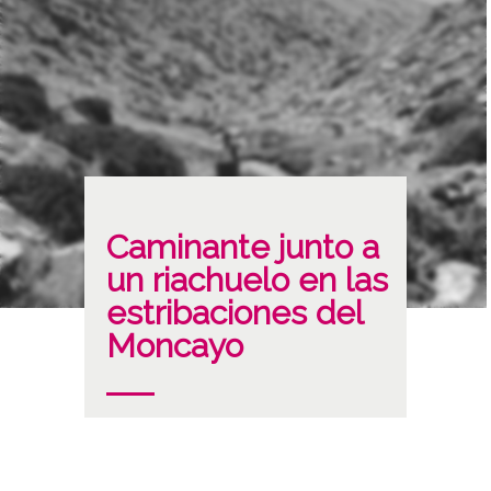
Caminante junto a
un riachuelo en las
estribaciones del
Moncayo