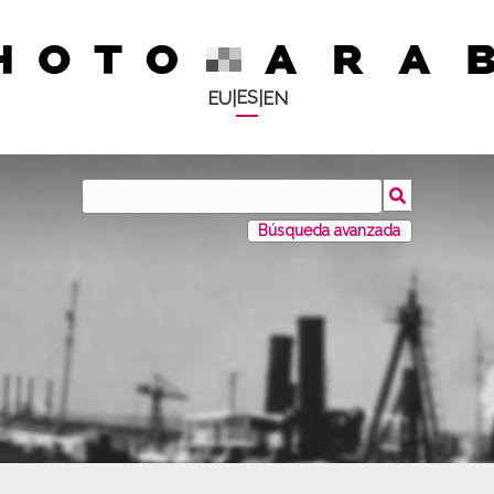
ES
EU
|
|
EN
Búsqueda avanzada