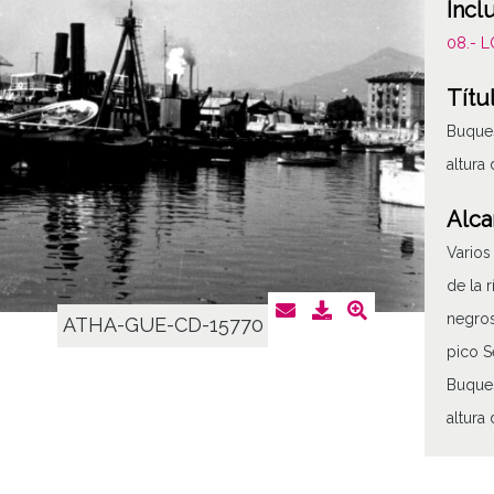
Incl
08.- 
Títu
Buques
altura
Alca
Varios
de la 
negros
ATHA-GUE-CD-15770
pico S
Buques
altura
Tipo