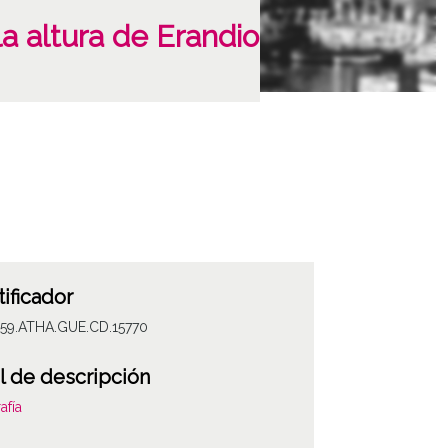
la altura de Erandio
tificador
059.ATHA.GUE.CD.15770
l de descripción
afía