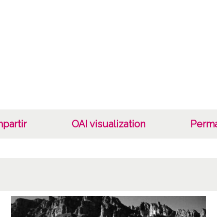
Fotogr
Cara
Tipo d
B/N;
Fec
19400
19601
partir
OAI visualization
Perma
1940, 
Lug
Erandi
Not
Nº de 