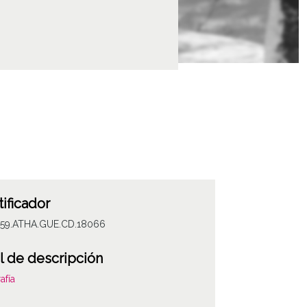
tificador
059.ATHA.GUE.CD.18066
l de descripción
afía