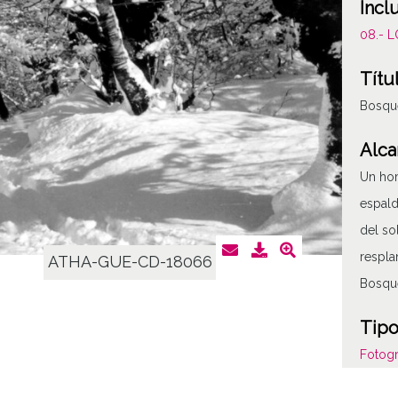
Incl
08.- 
Títu
Bosqu
Alca
Un ho
espald
del so
respla
ATHA-GUE-CD-18066
Bosqu
Tipo
Fotogr