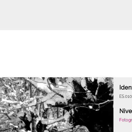
Iden
ES.01
Nive
Fotogr