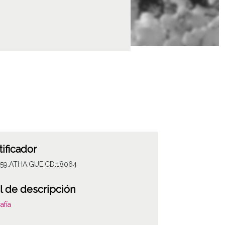
tificador
059.ATHA.GUE.CD.18064
l de descripción
afía