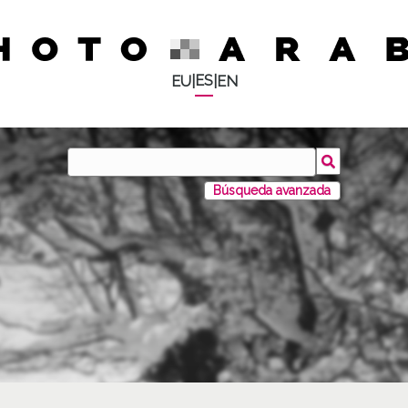
ES
EU
|
|
EN
Búsqueda avanzada