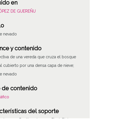
uido en
LÓPEZ DE GUEREÑU
lo
e nevado
nce y contenido
ctiva de una vereda que cruza el bosque
al cubierto por una densa capa de nieve;
e nevado
 de contenido
áfico
cterísticas del soporte
e imagen: Positivos Imagen Final: Plata;