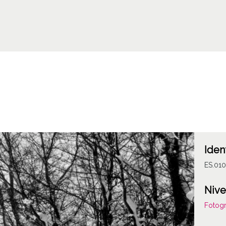
Iden
ES.01
Nive
Fotogr