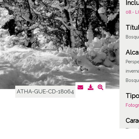
Incl
08.- 
Títu
Bosqu
Alca
Perspe
invern
Bosqu
ATHA-GUE-CD-18064
Tipo
Fotogr
Cara
Tipo d