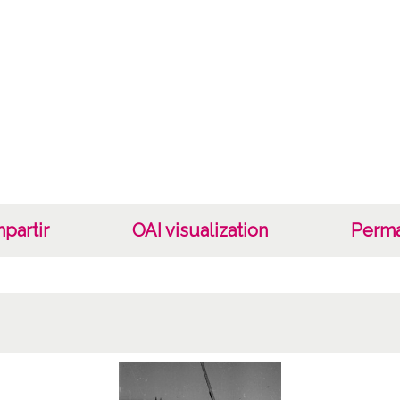
B/N;
Fec
19400
19601
1940, 
Not
Nº de 
R. 140
partir
OAI visualization
Perma
Signat
Duplic
Dupli
N 14;
Lice