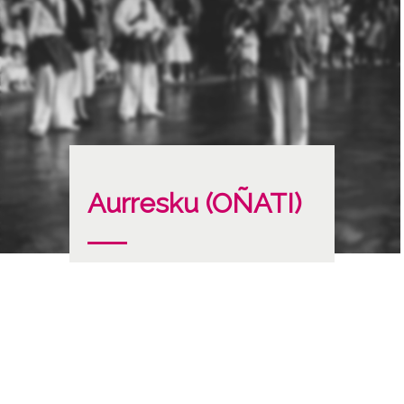
Aurresku (OÑATI)