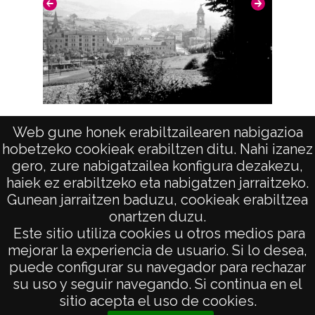
Notas
Nº de identificación: 21904 Duplicado del
negativo: R. 245 / F. 1 / N.14 Duplicado del
positivo: 11567;
Signaturas: Copia digital: ATHA-DAF-GUE-
Vista (OÑATI)
Web gune honek erabiltzailearen nabigazioa
21904 ; Duplicado del positivo: ATHA-DAF-
hobetzeko cookieak erabiltzen ditu. Nahi izanez
GUE-11567 ; Duplicado del negativo: ATHA-
gero, zure nabigatzailea konfigura dezakezu,
DAF-GUE-R 245-F 1-N 14;
haiek ez erabiltzeko eta nabigatzen jarraitzeko.
Gunean jarraitzen baduzu, cookieak erabiltzea
Licencia de las imágenes
onartzen duzu.
AVISO LEGAL
Este sitio utiliza cookies u otros medios para
CC BY-NC-SA 4.0
POLÍTICA DE PRIVACIDAD
mejorar la experiencia de usuario. Si lo desea,
puede configurar su navegador para rechazar
ACCESIBILIDAD
su uso y seguir navegando. Si continua en el
ATENCIÓN CIUDADANA
sitio acepta el uso de cookies.