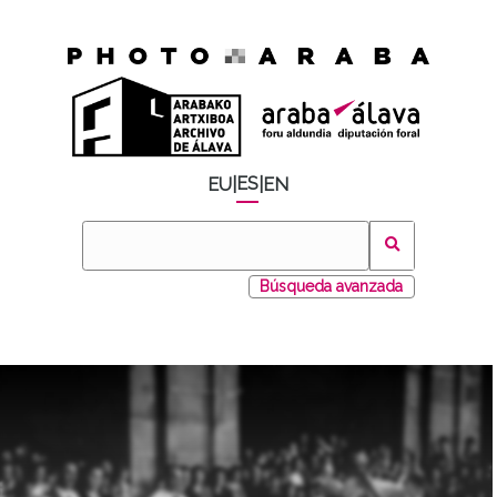
ES
EU
|
|
EN
Búsqueda avanzada