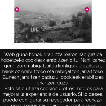
del positivo: 9625;
Signaturas: Copia digital: ATHA-DAF-GUE-
19649 ; Duplicado del positivo: ATHA-DAF-
GUE-9625 ; Duplicado del negativo: ATHA-
DAF-GUE-R 189 A-F 5-N 26;
Licencia de las imágenes
Vista de Araotz (OÑATI)
CC BY-NC-SA 4.0
Web gune honek erabiltzailearen nabigazioa
hobetzeko cookieak erabiltzen ditu. Nahi izanez
gero, zure nabigatzailea konfigura dezakezu,
haiek ez erabiltzeko eta nabigatzen jarraitzeko.
Gunean jarraitzen baduzu, cookieak erabiltzea
onartzen duzu.
AVISO LEGAL
Este sitio utiliza cookies u otros medios para
POLÍTICA DE PRIVACIDAD
mejorar la experiencia de usuario. Si lo desea,
puede configurar su navegador para rechazar
ACCESIBILIDAD
su uso y seguir navegando. Si continua en el