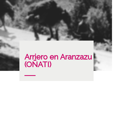
Arriero en Aranzazu
(OÑATI)