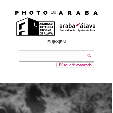
ES
EU
|
|
EN
Búsqueda avanzada