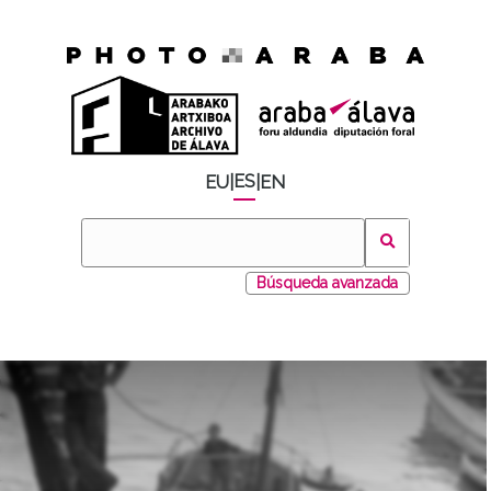
ES
EU
|
|
EN
Búsqueda avanzada