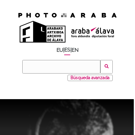
ES
EU
|
|
EN
Búsqueda avanzada