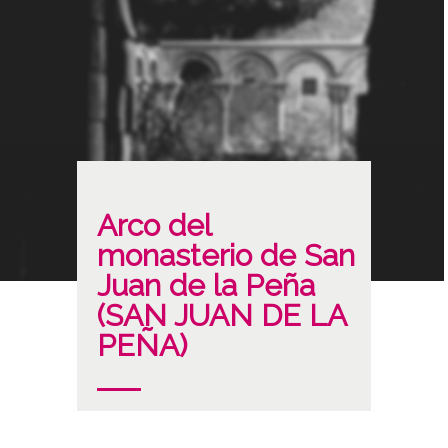
Arco del
monasterio de San
Juan de la Peña
(SAN JUAN DE LA
PEÑA)