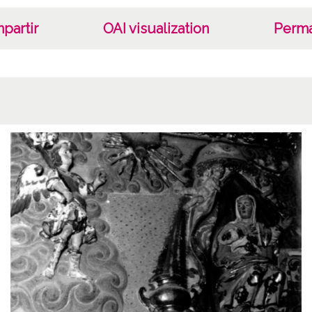
Nº de 
742 Du
partir
OAI visualization
Perma
Signat
Duplic
Dupli
Lice
CC BY