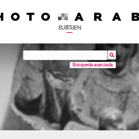
ES
EU
|
|
EN
Búsqueda avanzada