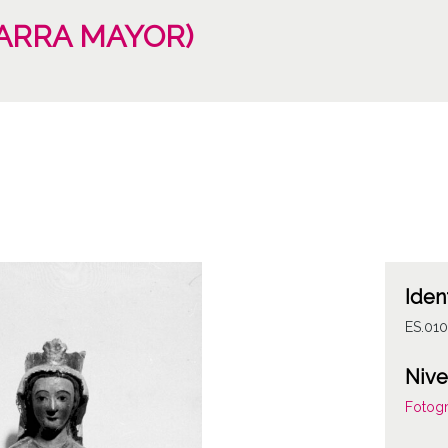
MARRA MAYOR)
Iden
ES.01
Nive
Fotogr