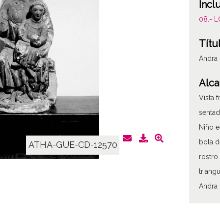
Incl
08.- 
Títu
Andra
Alca
Vista 
sentad
Niño e
bola d
ATHA-GUE-CD-12570
rostro
triang
Andra
Tipo