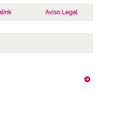
identificación: 12570 Duplicado del negativo:
plicado del positivo: 742;
link
Aviso Legal
uras. ; Copia digital: ATHA-DAF-GUE-12570 ;
ado del positivo: ATHA-DAF-GUE-742 ;
cado del negativo: ATHA-DAF-GUE-742;
ncia de las imágenes
-NC-SA 4.0