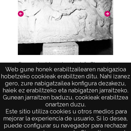
Nº de identificación: 5747 Positivo original:
5747;
Signaturas: Copia digital: ATHA-DAF-GUE-
5747;
Licencia de las imágenes
CC BY-NC-SA 4.0
Orde
Fragmento del sepulcro de doña Blanca de
Web gune honek erabiltzailearen nabigazioa
Navarra en el monasterio de Santa María la
hobetzeko cookieak erabiltzen ditu. Nahi izanez
Real (NAJERA)
gero, zure nabigatzailea konfigura dezakezu,
haiek ez erabiltzeko eta nabigatzen jarraitzeko.
Gunean jarraitzen baduzu, cookieak erabiltzea
onartzen duzu.
AVISO LEGAL
Este sitio utiliza cookies u otros medios para
POLÍTICA DE PRIVACIDAD
mejorar la experiencia de usuario. Si lo desea,
puede configurar su navegador para rechazar
ACCESIBILIDAD