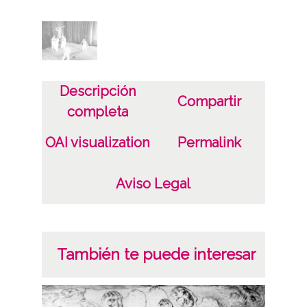
Características del soporte
Tipo de imagen: Positivos Imagen Final:
Plata;
Descripción
B/N;
Compartir
completa
Fecha
OAI visualization
Permalink
19400101
19601231
Aviso Legal
1940, enero, 1 a 1960, diciembre, 31 -
Aproximada;
Lugar
También te puede interesar
Vitoria-Gasteiz
Notas