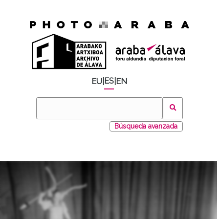
ES
EU
|
|
EN
Búsqueda avanzada