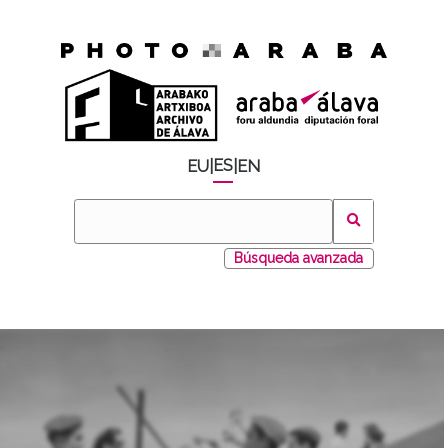
ES
EU
|
|
EN
Búsqueda avanzada