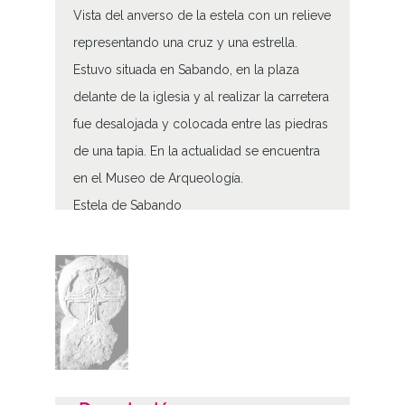
Vista del anverso de la estela con un relieve
representando una cruz y una estrella.
Estuvo situada en Sabando, en la plaza
delante de la iglesia y al realizar la carretera
fue desalojada y colocada entre las piedras
de una tapia. En la actualidad se encuentra
en el Museo de Arqueología.
Estela de Sabando
Tipo de contenido
Fotográfico
Características del soporte
Tipo de imagen: Positivos Imagen Final:
Plata;
B/N;