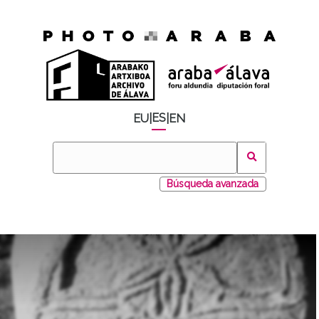
ES
EU
|
|
EN
Búsqueda avanzada