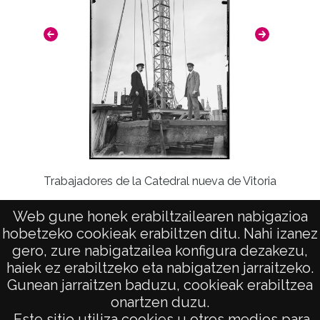
Trabajadores de la Catedral nueva de Vitoria
Web gune honek erabiltzailearen nabigazioa
hobetzeko cookieak erabiltzen ditu. Nahi izanez
gero, zure nabigatzailea konfigura dezakezu,
haiek ez erabiltzeko eta nabigatzen jarraitzeko.
Gunean jarraitzen baduzu, cookieak erabiltzea
onartzen duzu.
AVISO LEGAL
Este sitio utiliza cookies u otros medios para