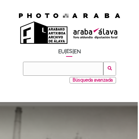
ES
EU
|
|
EN
Búsqueda avanzada