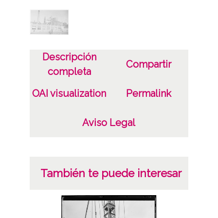
Fotográfico
Lugar
Vitoria-Gasteiz
Descripción
Compartir
Materia
completa
Catedral;Tintoreria de Villanueva
OAI visualization
Permalink
Licencia de las imágenes
Aviso Legal
CC BY-NC-SA 4.0
También te puede interesar