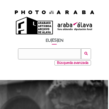
ES
EU
|
|
EN
Búsqueda avanzada