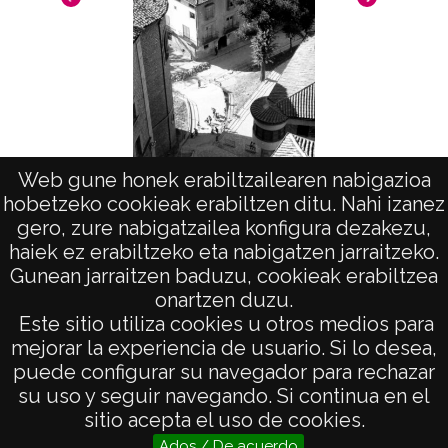
Licencia de las imágenes
CC BY-NC-SA 4.0
Web gune honek erabiltzailearen nabigazioa
hobetzeko cookieak erabiltzen ditu. Nahi izanez
Vista
gero, zure nabigatzailea konfigura dezakezu,
haiek ez erabiltzeko eta nabigatzen jarraitzeko.
Gunean jarraitzen baduzu, cookieak erabiltzea
onartzen duzu.
AVISO LEGAL
Este sitio utiliza cookies u otros medios para
POLÍTICA DE PRIVACIDAD
mejorar la experiencia de usuario. Si lo desea,
puede configurar su navegador para rechazar
ACCESIBILIDAD
su uso y seguir navegando. Si continua en el
ATENCIÓN CIUDADANA
sitio acepta el uso de cookies.
Ados / De acuerdo