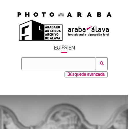
ES
EU
|
|
EN
Búsqueda avanzada