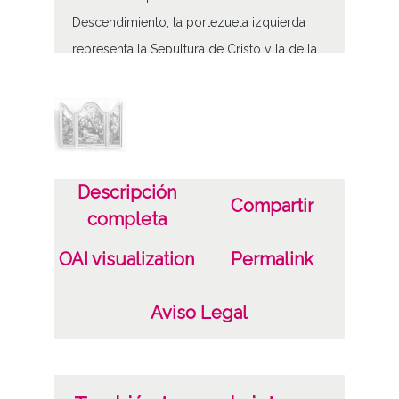
Descendimiento; la portezuela izquierda
representa la Sepultura de Cristo y la de la
derecha presenta la Resurrección con la
figura de Cristo triunfante sobre el sepulcro
con banderola y manto de amplios vuelos
flotantes. Actualmente se encuentra
expuesto en el Museo de Bellas Artes
Descripción
Compartir
El Descendimiento, la Sepultura y la
completa
Resurrección de Cristo
OAI visualization
Permalink
Tipo de contenido
Fotográfico
Aviso Legal
Características del soporte
Tipo de imagen: Positivos Imagen Final: