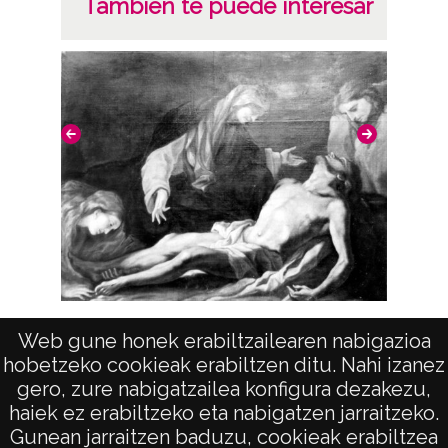
También te puede interesar
Plata;
B/N;
Fecha
19400101
19601231
1940, enero, 1 a 1960, diciembre, 31 -
Aproximada;
Lugar
Vitoria-Gasteiz
Cristo yacente
Notas
Web gune honek erabiltzailearen nabigazioa
Fragmen
hobetzeko cookieak erabiltzen ditu. Nahi izanez
Nº de identificación: 4055 Duplicado del
gero, zure nabigatzailea konfigura dezakezu,
negativo: 215 Duplicado del positivo: 215
haiek ez erabiltzeko eta nabigatzen jarraitzeko.
Positivo original: 4055;
Gunean jarraitzen baduzu, cookieak erabiltzea