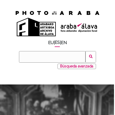
ES
EU
|
|
EN
Búsqueda avanzada