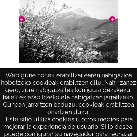
19400101
19601231
1940, enero, 1 a 1960, diciembre, 31 -
Aproximada;
Notas
Nº de identificación: 4030 Duplicado del
negativo: 265 Duplicado del positivo: 265
Vista
Web gune honek erabiltzailearen nabigazioa
Positivo original: 4030;
hobetzeko cookieak erabiltzen ditu. Nahi izanez
gero, zure nabigatzailea konfigura dezakezu,
Licencia de las imágenes
haiek ez erabiltzeko eta nabigatzen jarraitzeko.
Gunean jarraitzen baduzu, cookieak erabiltzea
CC BY-NC-SA 4.0
onartzen duzu.
AVISO LEGAL
Este sitio utiliza cookies u otros medios para
POLÍTICA DE PRIVACIDAD
mejorar la experiencia de usuario. Si lo desea,
puede configurar su navegador para rechazar
ACCESIBILIDAD