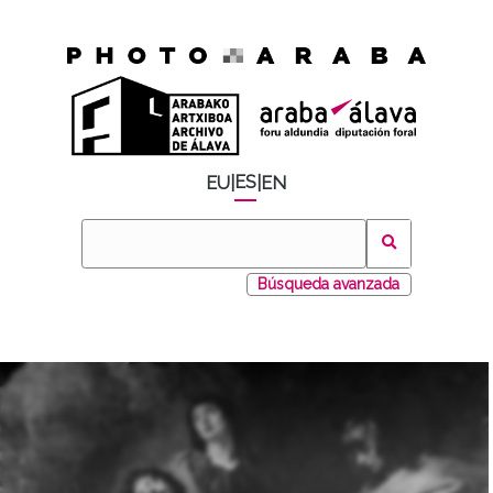
ES
EU
|
|
EN
Búsqueda avanzada