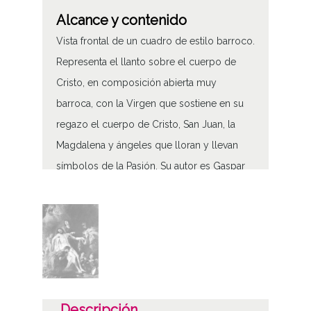
Alcance y contenido
Vista frontal de un cuadro de estilo barroco.
Representa el llanto sobre el cuerpo de
Cristo, en composición abierta muy
barroca, con la Virgen que sostiene en su
regazo el cuerpo de Cristo, San Juan, la
Magdalena y ángeles que lloran y llevan
símbolos de la Pasión. Su autor es Gaspar
de Crayer y se encuentra en el altar del
hastial al lado del Evangelio de la Catedral
de Santa María
Descendimiento de la Catedral de Santa
María de Vitoria
Tipo de contenido
Descripción