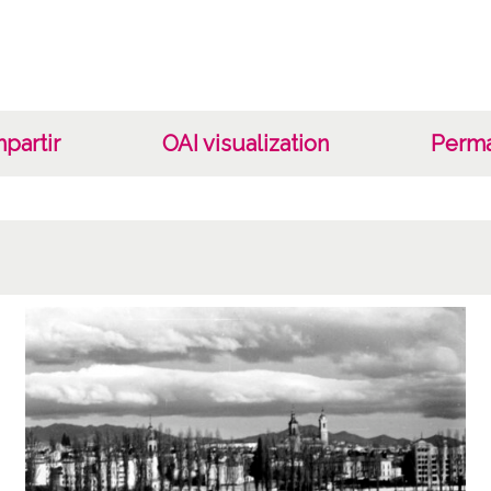
Nº de 
Signat
Lice
CC BY
partir
OAI visualization
Perma