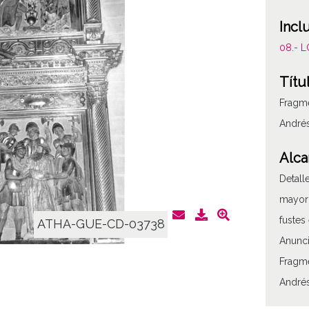
Incl
08.- 
Títu
Fragme
André
Alca
Detall
mayor;
fustes
ATHA-GUE-CD-03738
Anunci
Fragme
Andrés