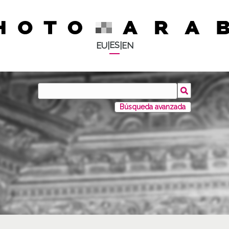
ES
EU
|
|
EN
Búsqueda avanzada