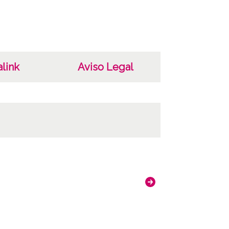
identificación: 3738 Positivo original: 3738;
uras: Copia digital: ATHA-DAF-GUE-3738;
ncia de las imágenes
-NC-SA 4.0
link
Aviso Legal