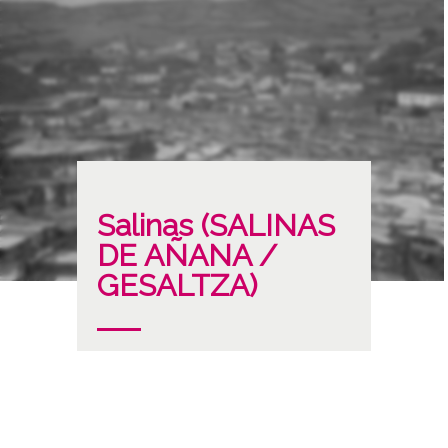
Salinas (SALINAS
DE AÑANA /
GESALTZA)