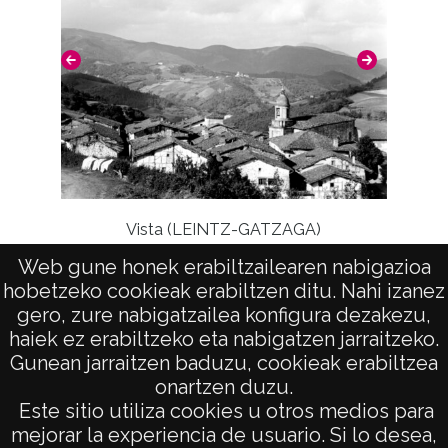
3190;
Licencia de las imágenes
CC BY-NC-SA 4.0
Vista (LEINTZ-GATZAGA)
Web gune honek erabiltzailearen nabigazioa
hobetzeko cookieak erabiltzen ditu. Nahi izanez
gero, zure nabigatzailea konfigura dezakezu,
haiek ez erabiltzeko eta nabigatzen jarraitzeko.
Gunean jarraitzen baduzu, cookieak erabiltzea
onartzen duzu.
AVISO LEGAL
Este sitio utiliza cookies u otros medios para
POLÍTICA DE PRIVACIDAD
mejorar la experiencia de usuario. Si lo desea,