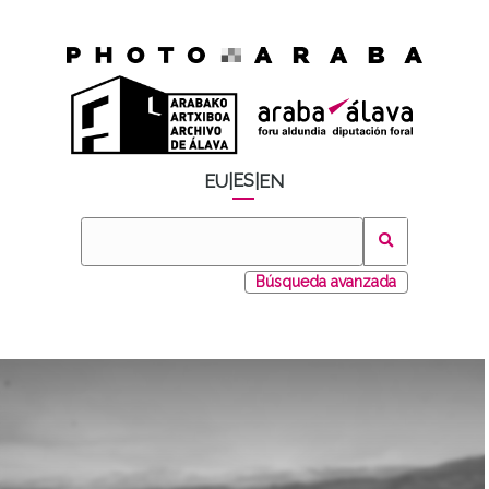
ES
EU
|
|
EN
Búsqueda avanzada