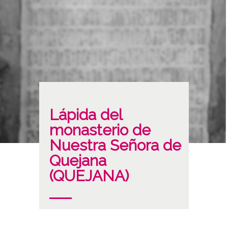
Lápida del
monasterio de
Nuestra Señora de
Quejana
(QUEJANA)