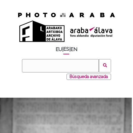
ES
EU
|
|
EN
Búsqueda avanzada