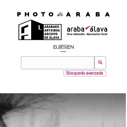
ES
EU
|
|
EN
Búsqueda avanzada