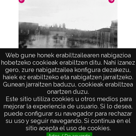
Web gune honek erabiltzailearen nabigazioa
hobetzeko cookieak erabiltzen ditu. Nahi izanez
Vista
gero, zure nabigatzailea konfigura dezakezu,
haiek ez erabiltzeko eta nabigatzen jarraitzeko.
Gunean jarraitzen baduzu, cookieak erabiltzea
onartzen duzu.
AVISO LEGAL
Este sitio utiliza cookies u otros medios para
POLÍTICA DE PRIVACIDAD
mejorar la experiencia de usuario. Si lo desea,
puede configurar su navegador para rechazar
ACCESIBILIDAD
su uso y seguir navegando. Si continua en el
ATENCIÓN CIUDADANA
sitio acepta el uso de cookies.
Ados / De acuerdo