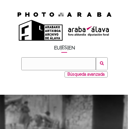
ES
EU
|
|
EN
Búsqueda avanzada