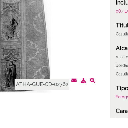
Incl
08.- 
Títu
Casul
Alca
Vista 
borda
Casull
ATHA-GUE-CD-02762
Tipo
Fotogr
Cara
Tipo d