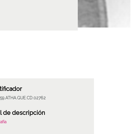
tificador
059.ATHA.GUE.CD.02762
l de descripción
afía