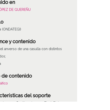
uido en
LÓPEZ DE GUEREÑU
lo
la (ONDATEGI)
nce y contenido
del anverso de una casulla con distintos
dos;
a
 de contenido
áfico
cterísticas del soporte
e imagen: Positivos Imagen Final: Plata;