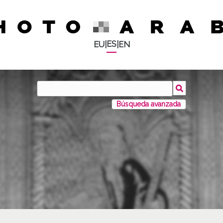
ES
EU
|
|
EN
Búsqueda avanzada