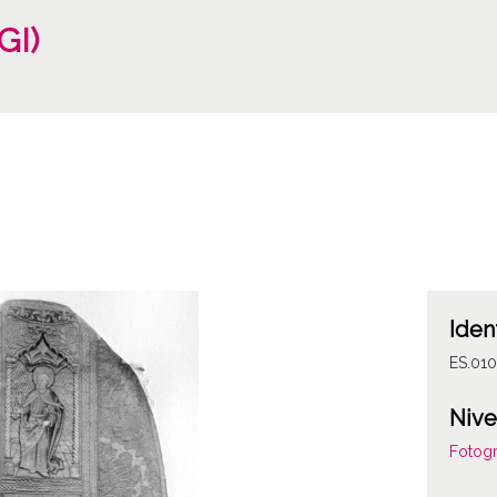
GI)
Iden
ES.01
Nive
Fotogr