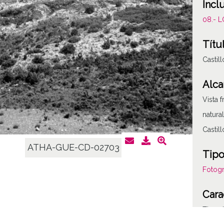
Incl
08.- 
Títu
Castil
Alca
Vista f
natura
Castil
ATHA-GUE-CD-02703
Tipo
Fotogr
Cara
Tipo d