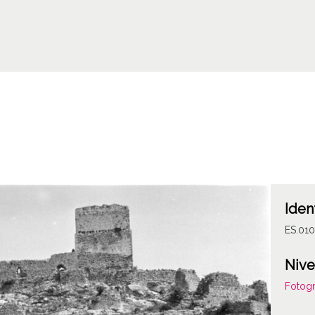
Iden
ES.01
Nive
Fotogr