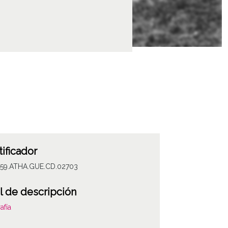
tificador
059.ATHA.GUE.CD.02703
l de descripción
afía