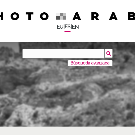
ES
EU
|
|
EN
Búsqueda avanzada