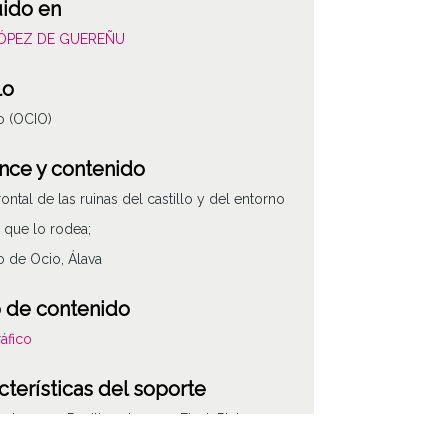
uido en
LÓPEZ DE GUEREÑU
lo
lo (OCIO)
nce y contenido
rontal de las ruinas del castillo y del entorno
l que lo rodea;
lo de Ocio, Álava
 de contenido
áfico
cterísticas del soporte
e imagen: Positivos Imagen Final: Plata;