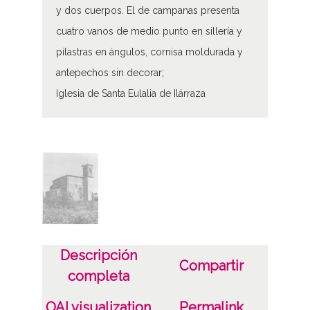
y dos cuerpos. El de campanas presenta
cuatro vanos de medio punto en sillería y
pilastras en ángulos, cornisa moldurada y
antepechos sin decorar;
Iglesia de Santa Eulalia de Ilárraza
Tipo de contenido
Fotográfico
Características del soporte
Tipo de imagen: Positivos Imagen Final:
Plata;
B/N;
Descripción
Compartir
completa
Fecha
19400101
OAI visualization
Permalink