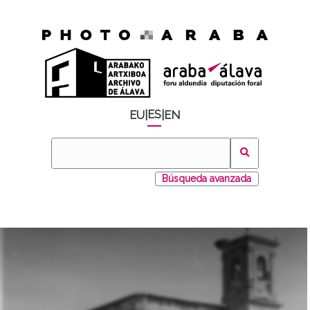
ES
EU
|
|
EN
Búsqueda avanzada