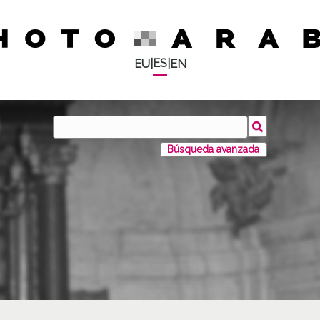
ES
EU
|
|
EN
Búsqueda avanzada