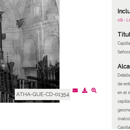
Incl
08.- 
Títu
Capill
Señor
Alca
Detall
de ent
en el 
ATHA-GUE-CD-01354
capill
geomét
óvalos
Capill