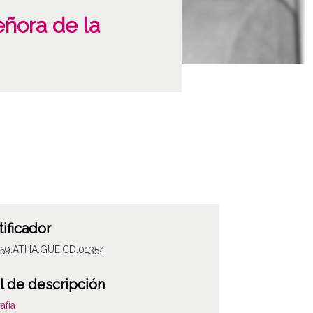
eñora de la
tificador
059.ATHA.GUE.CD.01354
l de descripción
afía