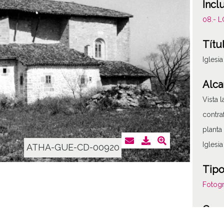
Incl
08.- 
Títu
Iglesi
Alca
Vista 
contraf
planta
Iglesi
ATHA-GUE-CD-00920
Tipo
Fotogr
Cara