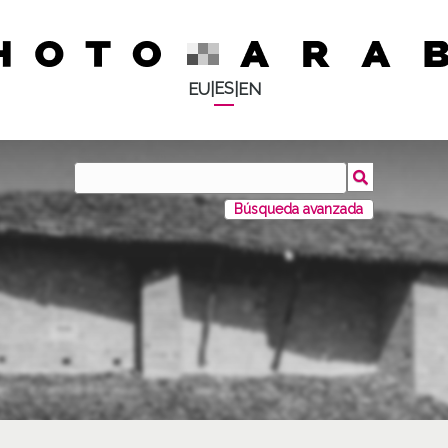
ES
EU
|
|
EN
Búsqueda avanzada