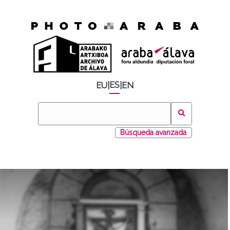
ES
EU
|
|
EN
Búsqueda avanzada