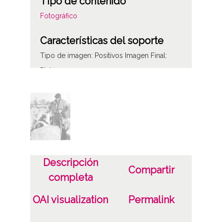
Tipo de contenido
Fotográfico
Características del soporte
Tipo de imagen: Positivos Imagen Final:
Plata;
B/N;
Fecha
19400101
19601231
1940, enero, 1 a 1960, diciembre, 31 -
Descripción
Compartir
Aproximada;
completa
Lugar
OAI visualization
Permalink
Arbulu / Arbulo