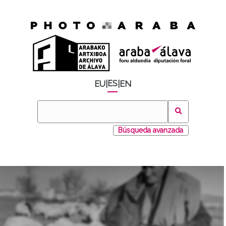
ES
EU
|
|
EN
Búsqueda avanzada